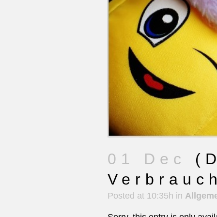
01 Dec
(D
Verbrauch
Posted at 10:35h
in
Allgem