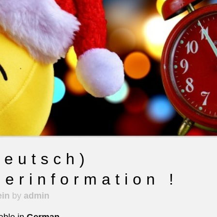
eutsch)
erinformation !
ein
by
admin